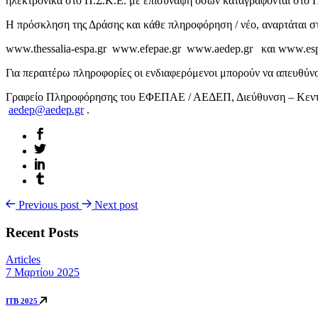
ηλεκτρονικά στο Π.Σ.Κ.Ε. με επισύναψη όσων καταγράφονται στο
Η πρόσκληση της Δράσης και κάθε πληροφόρηση / νέο, αναρτάται στ
www.thessalia-espa.gr www.efepae.gr www.aedep.gr και www.esp
Για περαιτέρω πληροφορίες οι ενδιαφερόμενοι μπορούν να απευθύνο
Γραφείο Πληροφόρησης του ΕΦΕΠΑΕ / ΑΕΔΕΠ, Διεύθυνση – Κεντρική
aedep@aedep.gr
.
Previous post
Next post
Recent Posts
Articles
7 Μαρτίου 2025
ITB 2025