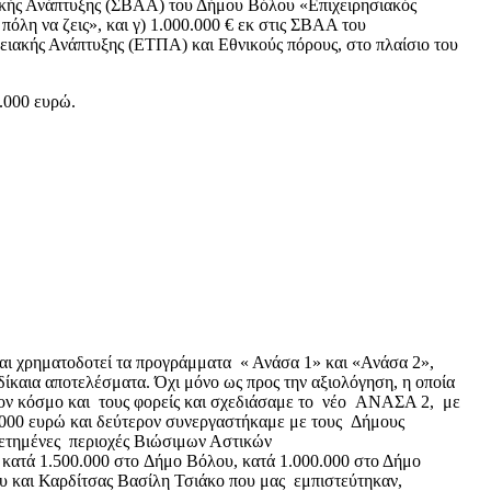
τικής Ανάπτυξης (ΣΒΑΑ) του Δήμου Βόλου «Επιχειρησιακός
λη να ζεις», και γ) 1.000.000 € εκ στις ΣΒΑΑ του
ειακής Ανάπτυξης (ΕΤΠΑ) και Εθνικούς πόρους, στο πλαίσιο του
.000 ευρώ.
και χρηματοδοτεί τα προγράμματα « Ανάσα 1» και «Ανάσα 2»,
καια αποτελέσματα. Όχι μόνο ως προς την αξιολόγηση, η οποία
 τον κόσμο και τους φορείς και σχεδιάσαμε το νέο ΑΝΑΣΑ 2, με
 2.000 ευρώ και δεύτερον συνεργαστήκαμε με τους Δήμους
θετημένες περιοχές Βιώσιμων Αστικών
ς κατά 1.500.000 στο Δήμο Βόλου, κατά 1.000.000 στο Δήμο
υ και Καρδίτσας Βασίλη Τσιάκο που μας εμπιστεύτηκαν,