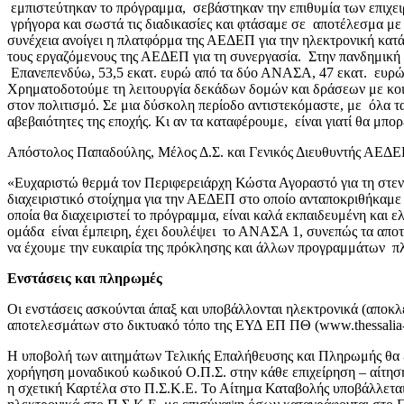
εμπιστεύτηκαν το πρόγραμμα, σεβάστηκαν την επιθυμία των επιχε
γρήγορα και σωστά τις διαδικασίες και φτάσαμε σε αποτέλεσμα με 
συνέχεια ανοίγει η πλατφόρμα της ΑΕΔΕΠ για την ηλεκτρονική κατ
τους εργαζόμενους της ΑΕΔΕΠ για τη συνεργασία. Στην πανδημική 
Επανεπενδύω, 53,5 εκατ. ευρώ από τα δύο ΑΝΑΣΑ, 47 εκατ. ευρώ γ
Χρηματοδοτούμε τη λειτουργία δεκάδων δομών και δράσεων με κοι
στον πολιτισμό. Σε μια δύσκολη περίοδο αντιστεκόμαστε, με όλα 
αβεβαιότητες της εποχής. Κι αν τα καταφέρουμε, είναι γιατί θα μ
Απόστολος Παπαδούλης, Μέλος Δ.Σ. και Γενικός Διευθυντής ΑΕΔ
«Ευχαριστώ θερμά τον Περιφερειάρχη Κώστα Αγοραστό για τη στεν
διαχειριστικό στοίχημα για την ΑΕΔΕΠ στο οποίο ανταποκριθήκαμ
οποία θα διαχειριστεί το πρόγραμμα, είναι καλά εκπαιδευμένη και 
ομάδα είναι έμπειρη, έχει δουλέψει το ΑΝΑΣΑ 1, συνεπώς τα αποτ
να έχουμε την ευκαιρία της πρόκλησης και άλλων προγραμμάτων 
Ενστάσεις και πληρωμές
Οι ενστάσεις ασκούνται άπαξ και υποβάλλονται ηλεκτρονικά (αποκ
αποτελεσμάτων στο δικτυακό τόπο της ΕΥΔ ΕΠ ΠΘ (www.thessalia-es
Η υποβολή των αιτημάτων Τελικής Επαλήθευσης και Πληρωμής θα ξ
χορήγηση μοναδικού κωδικού Ο.Π.Σ. στην κάθε επιχείρηση – αίτηση
η σχετική Καρτέλα στο Π.Σ.Κ.Ε. Το Αίτημα Καταβολής υποβάλλετα