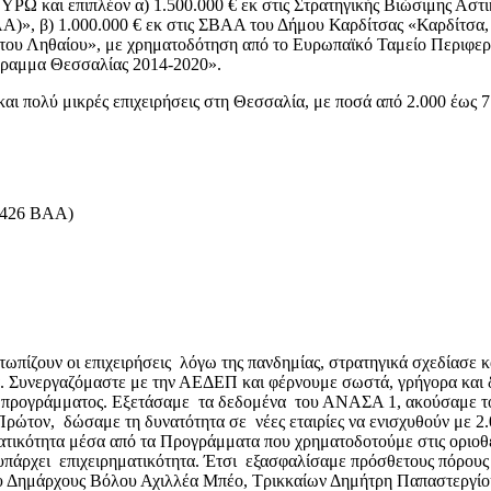
ΕΥΡΩ και επιπλέον α) 1.500.000 € εκ στις Στρατηγικής Βιώσιμης Ασ
», β) 1.000.000 € εκ στις ΣΒΑΑ του Δήμου Καρδίτσας «Καρδίτσα, πό
 του Ληθαίου», με χρηματοδότηση από το Ευρωπαϊκό Ταμείο Περιφερ
γραμμα Θεσσαλίας 2014-2020».
ι πολύ μικρές επιχειρήσεις στη Θεσσαλία, με ποσά από 2.000 έως 7
ι 426 ΒΑΑ)
ωπίζουν οι επιχειρήσεις λόγω της πανδημίας, στρατηγικά σχεδίασε 
 Συνεργαζόμαστε με την ΑΕΔΕΠ και φέρνουμε σωστά, γρήγορα και δί
η του προγράμματος. Εξετάσαμε τα δεδομένα του ΑΝΑΣΑ 1, ακούσαμε
: Πρώτον, δώσαμε τη δυνατότητα σε νέες εταιρίες να ενισχυθούν με
ματικότητα μέσα από τα Προγράμματα που χρηματοδοτούμε στις οριο
α υπάρχει επιχειρηματικότητα. Έτσι εξασφαλίσαμε πρόσθετους πόρου
ου Δημάρχους Βόλου Αχιλλέα Μπέο, Τρικκαίων Δημήτρη Παπαστεργίο