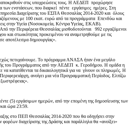
ανταποκριθούν στις υποχρεώσεις τους. Η ΑΕΔΕΠ προχώρησε
ία των ενστάσεων, που διαρκεί πέντε εργάσιμες ημέρες. Στη
 Υπηρεσία Διαχείρισης του ΕΣΠΑ Θεσσαλίας 2014-2020 και όλους
ργαζόμενους με 100 εκατ. ευρώ από τα προγράμματα Επενδύω και
εις στην Υγεία (Νοσοκομεία, Κέντρα Υγείας, ΕΚΑΒ).
 Από την Περιφέρεια Θεσσαλίας μισθοδοτούνται 992 εργαζόμενοι
χου και στωικότητας προκειμένου να αναμετρηθούμε με τις
 σε αποτέλεσμα δημιουργίας».
υνεχώς πετυχαίνουμε. Το πρόγραμμα ΑΝΑΣΑ ήταν ένα μεγάλο
φαλής του Προγράμματος από την ΑΕΔΕΠ κ. Γεροδήμου. Η ομάδα η
 να κατατίθενται τα δικαιολογητικά για να γίνουν οι πληρωμές. Η
 Περιφερειάρχη, ανοίγει μια νέα Προγραμματική Περίοδος. Ελπίζω
εξωστρέφειας».
πέντε (5) εργάσιμων ημερών, από την επομένη της δημοσίευσης των
και ώρα 23:59.
ταξης στο ΠΕΠ Θεσσαλίας 2014-2020 που θα οδηγήσει στην
ν φορέων διαχείρισης της Δράσης και παράλληλα θα «ανοίξει»