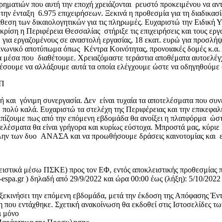
ιρηματιών που αυτή την εποχή χρειάζονται ρευστό προκειμένου να 
την ένταξη 6.975 επιχειρήσεων. Ξεκινά η προθεσμία για τη διαδικασ
άθεση των δικαιολογητικών για τις πληρωμές. Ευχαριστώ την Ειδική
κρίση η Περιφέρεια Θεσσαλίας στήριξε τις επιχειρήσεις και τους ε
ια εργαζομένους σε αναστολή εργασίας, 18 εκατ. ευρώ για προσλήψ
νωνικό αποτύπωμα όπως Κέντρα Κοινότητας, προνοιακές δομές κ.α.
τα μέσα που διαθέτουμε. Χρειαζόμαστε τεράστια αποθέματα αυτοελέγ
πορέσουμε να αλλάξουμε αυτά τα οποία ελέγχουμε ώστε να οδηγηθούμε
ΕΠ
ή και γόνιμη συνεργασία. Δεν είναι τυχαία τα αποτελέσματα που σ
ε πολύ καλά. Ευχαριστώ τα στελέχη της Περιφέρειας και την επικε
ελπίζουμε πως από την επόμενη εβδομάδα θα ανοίξει η πλατφόρμα ώστε
ελέσματα θα είναι γρήγορα και κυρίως εύστοχα. Μπροστά μας, κύριε
πλην των δυο ΑΝΑΣΑ και να προωθήσουμε δράσεις καινοτομίας και 
λειστικά μέσω ΠΣΚΕ) προς τον ΕΦ, εντός αποκλειστικής προθεσμίας 
pa.gr ) δηλαδή από 29/9/2022 και ώρα 00:00 έως (λήξη): 5/10/2022 
εκινήσει την επόμενη εβδομάδα, μετά την έκδοση της Απόφασης Έν
 που εντάχθηκε. Σχετική ανακοίνωση θα εκδοθεί στις Ιστοσελίδες τω
ι μόνο