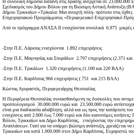
Η συνολική δημόσια δαπάνη στις δράσης ανέρχεται σε 23.000.000 
Σχεδιασμός του Δήμου Βόλου για τη Βιώσιμη Αστική Ανάπτυξη (ΒΑΑ)
Δήμου Τρικκαίων «Τρίκαλα: Μια ανοιχτή πόλη- πρότυπο στις όχθες
Επιχειρησιακού Προγράμματος «Περιφερειακό Επιχειρησιακό Πρό
Από το πρόγραμμα ΑΝΑΣΑ ΙΙ ενισχύονται συνολικά 6.975 μικρές κα
-Στην Π.Ε. Λάρισας ενισχύονται 1.892 επιχειρήσεις
-Στην Π.Ε. Μαγνησίας και Σποράδων 2.797 επιχειρήσεις (2.371 κα
-Στην Π.Ε. Τρικάλων 1.320 επιχειρήσεις (1.100 και 220 ΒΑΑ)
-Στην Π.Ε. Καρδίτσας 966 επιχειρήσεις ( 751 και 215 ΒΑΑ)
Κώστας Αγοραστός, Περιφερειάρχης Θεσσαλίας
Η Περιφέρεια Θεσσαλίας συναισθανόμενη τις δυσκολίες που αντιμετ
προϋπολογισμού 30.000.000 ευρώ και 23.500.000 ευρώ αντίστοιχα.
είναι μια διαδικασία αδιάβλητη, αλλά και ως προς την κατάρτισ
ενισχύσεις από 2.000 έως 7.000 ευρώ και δύο καινοτόμες κινήσεις
Βόλου, Τρικκαίων και Δήμο Καρδίτσας, ενισχύοντας την επιχειρη
Αναπλάσεων. Γιατί για να υπάρχει βιώσιμη ανάπτυξη, χρειάζεται ν
Τρικκαίων και κατά 1.000.000 στον Δήμο Καρδίτσας. Ευχαριστώ τ