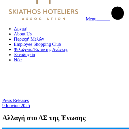
Menu
Αρχική
About Us
Περιοχή Μελών
Employee Shopping Club
Φιλοξενία Έκτακτης Ανάγκης
Ξενοδοχεία
Νέα
Press Releases
9 Ιουνίου 2025
Αλλαγή στο ΔΣ της Ένωσης