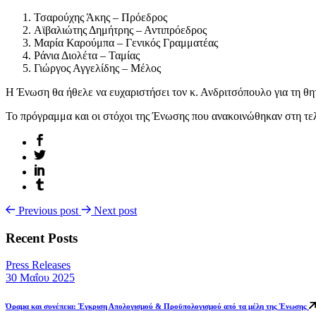
Τσαρούχης Άκης – Πρόεδρος
Αϊβαλιώτης Δημήτρης – Αντιπρόεδρος
Μαρία Καρούμπα – Γενικός Γραμματέας
Ράνια Διολέτα – Ταμίας
Γιώργος Αγγελίδης – Μέλος
Η Ένωση θα ήθελε να ευχαριστήσει τον κ. Ανδριτσόπουλο για τη θητ
Το πρόγραμμα και οι στόχοι της Ένωσης που ανακοινώθηκαν στη τελ
Previous post
Next post
Recent Posts
Press Releases
30 Μαΐου 2025
Όραμα και συνέπεια: Έγκριση Απολογισμού & Προϋπολογισμού από τα μέλη της Ένωσης