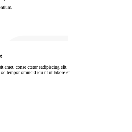
entium.
g
t amet, conse ctetur sadipiscing elit,
od tempor omincid idu nt ut labore et
.