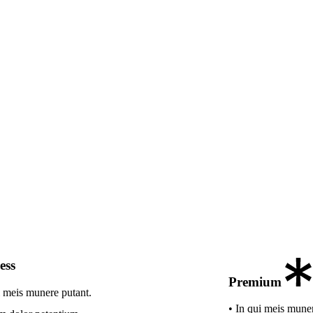
ess
Premium
i meis munere putant.
• In qui meis muner