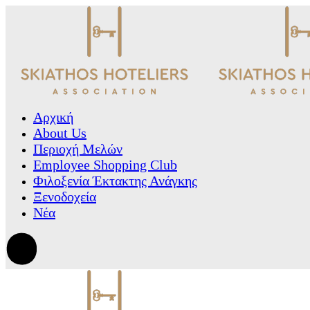
Αρχική
About Us
Περιοχή Μελών
Employee Shopping Club
Φιλοξενία Έκτακτης Ανάγκης
Ξενοδοχεία
Νέα