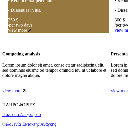
• Rebum dolor petentium.
• Rebu
• Dissentias in ius.
• Dissen
250
$
300
$
/per two days
/per tw
view more
view m
Competing analysis
Presentat
Lorem ipsum dolor sit amet, conse ctetur sadipiscing elit,
Lorem ips
sed dominus eiusmc od tempor omincid idu nt ut labore et
sed domin
dolore magna aliqua.
dolore ma
view more
view mor
Newsletter
ΠΛΗΡΟΦΟΡΙΕΣ
Contact us today and get 15% off your ne
Πολιτική Απορρήτου
Φιλοξενία Έκτακτης Ανάγκης