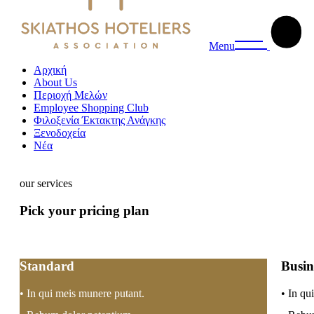
Menu
Αρχική
About Us
Περιοχή Μελών
Employee Shopping Club
Φιλοξενία Έκτακτης Ανάγκης
Ξενοδοχεία
Νέα
our services
Pick your pricing
plan
Standard
Busin
• In qui meis munere putant.
• In qu