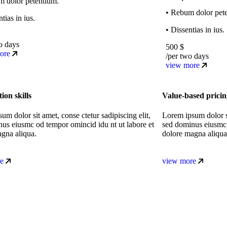
m dolor petentium.
• Rebum dolor pet
tias in ius.
• Dissentias in ius.
o days
500
$
ore
/per two days
view more
ion skills
Value-based pricin
um dolor sit amet, conse ctetur sadipiscing elit,
Lorem ipsum dolor si
us eiusmc od tempor omincid idu nt ut labore et
sed dominus eiusmc 
gna aliqua.
dolore magna aliqua
e
view more
xt consultation