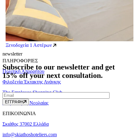
Ξενοδοχεία 1 Αστέρων
newsletter
ΠΛΗΡΟΦΟΡΙΕΣ
Subscribe to our newsletter and get
Πολιτική Απορρήτου
15% off your next
consultation.
Φιλοξενία Έκτακτης Ανάγκης
The Employee Shopping Club
ΕΓΓΡΑΦΗ
Διαγωνισμός Νεολαίας
ΕΠΙΚΟΙΝΩΝΙΑ
Σκιάθος 37002 Ελλάδα
info@skiathoshoteliers.com