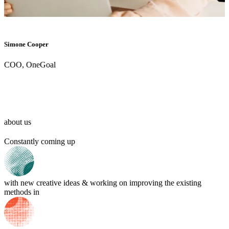
Simone Cooper
COO, OneGoal
This goal reflects our growth strategy, our purpose, our core
values and our culture of shared success.
about us
Constantly
coming
up
with
new
creative
ideas
&
working
on
improving
the
existing
methods
in