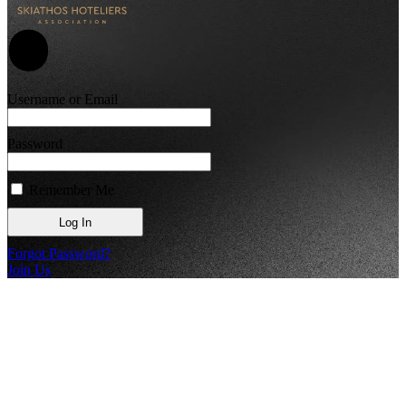
Username or Email
Password
Remember Me
Forgot Password?
Join Us